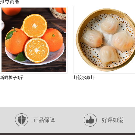
推荐商品
新鲜橙子3斤
虾饺水晶虾
正品保障
好评如潮