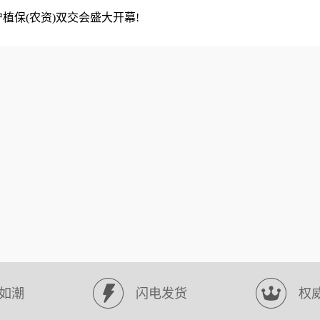
宁植保(农资)双交会盛大开幕!
如潮
闪电发货
权