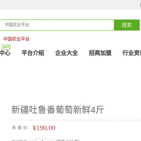
中国农业平台
：
HOT
中心
平台介绍
企业大全
招商加盟
行业资
新疆吐鲁番葡萄新鲜4斤
¥190.00
商
城
价：