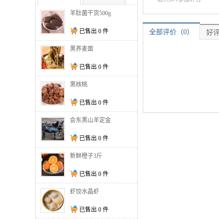
羊肚菌干货500g
已售出
0
件
全部评价（0）
好评
黑荞麦面
已售出
0
件
黑核桃
已售出
0
件
会东黑山羊定金
已售出
0
件
新鲜橙子3斤
已售出
0
件
虾饺水晶虾
已售出
0
件