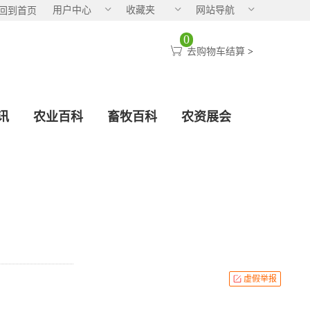
用户中心
收藏夹
网站导航
回到首页
0
去购物车结算
>
讯
农业百科
畜牧百科
农资展会
虚假举报