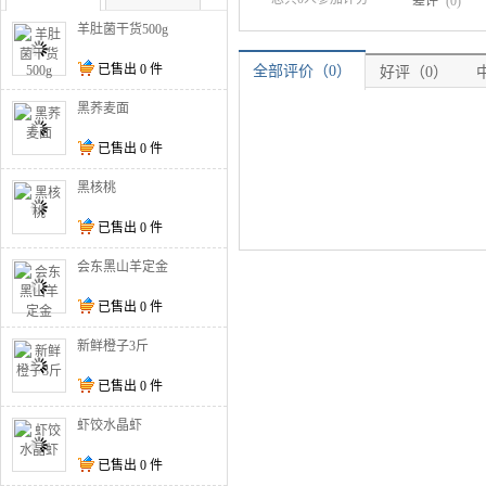
差评
(0)
羊肚菌干货500g
已售出
0
件
全部评价（0）
好评（0）
黑荞麦面
已售出
0
件
黑核桃
已售出
0
件
会东黑山羊定金
已售出
0
件
新鲜橙子3斤
已售出
0
件
虾饺水晶虾
已售出
0
件