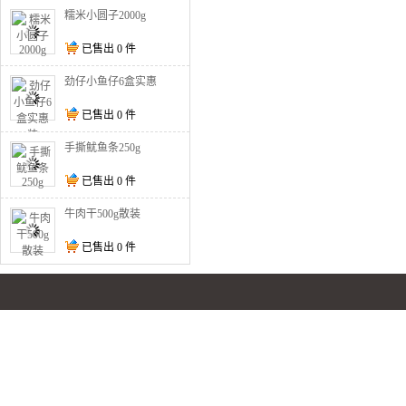
糯米小圆子2000g
已售出
0
件
劲仔小鱼仔6盒实惠
装
已售出
0
件
手撕鱿鱼条250g
已售出
0
件
牛肉干500g散装
已售出
0
件