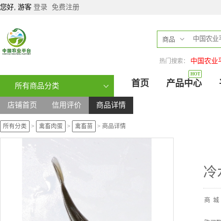
您好, 游客
登录
免费注册
商品
中国农业
热门搜索：
HOT
首页
产品中心
所有商品分类
店铺首页
信用评价
商品详情
所有分类
>
禽畜肉蛋
>
禽畜苗
>
商品详情
冷
商
城