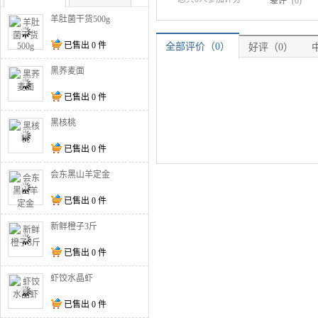
差评
(0)
羊肚菌干货500g
已售出
0
件
全部评价（0）
好评（0）
黑荞麦面
已售出
0
件
黑核桃
已售出
0
件
会东黑山羊定金
已售出
0
件
新鲜橙子3斤
已售出
0
件
虾饺水晶虾
已售出
0
件