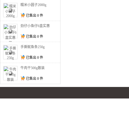
糯米小圆子2000g
已售出
0
件
劲仔小鱼仔6盒实惠
装
已售出
0
件
手撕鱿鱼条250g
已售出
0
件
牛肉干500g散装
已售出
0
件