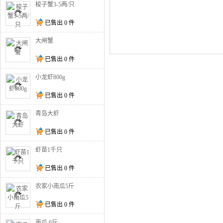
梭子蟹3-5两/只
已售出
0
件
大闸蟹
已售出
0
件
小龙虾800g
已售出
0
件
青岛大虾
已售出
0
件
虾苗1千只
已售出
0
件
农家小南瓜5斤
已售出
0
件
南瓜 6斤