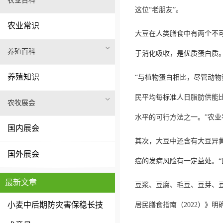
农业百科
这位“老朋友”。
农业常识
大豆在人类膳食中有两个不可
养殖百科
于消化吸收，是优质蛋白质
养殖知识
“与植物蛋白相比，尽管动
民平均每标准人日脂肪供能比
农牧展会
水平的可行方法之一。”农
国内展会
其次，大豆中还含有大豆异
国外展会
癌的发病风险有一定益处。
最新文章
豆浆、豆腐、毛豆、豆芽、
小麦中后期防灾害保稳长技
居民膳食指南（2022）》明